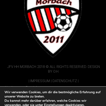
JFV HH MORBACH 2018 © ALL RIGHTS RESERVED. DESIGN
BY O.H.
|
IMPRESSUM
|
DATENSCHUTZ
|
Nur Interner Bereich:
Wir verwenden Cookies, um dir die bestmögliche Erfahrung auf
Vorbericht einsenden
unserer Website zu bieten.
Du kannst mehr darüber erfahren, welche Cookies wir
Spielbericht einsenden
verwenden, oder sie unter
Einstellungen
deaktivieren.