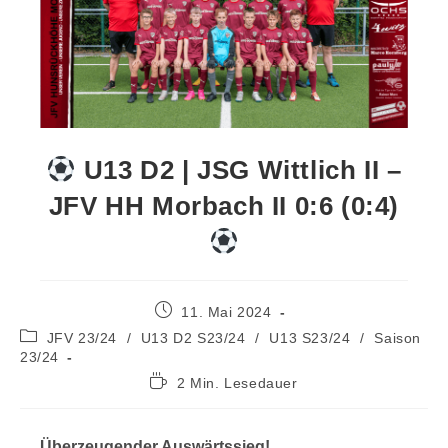
U13 D2 | JSG Wittlich II –
JFV HH Morbach II 0:6 (0:4)
11. Mai 2024
JFV 23/24
/
U13 D2 S23/24
/
U13 S23/24
/
Saison
23/24
2 Min. Lesedauer
Überzeugender Auswärtssieg!