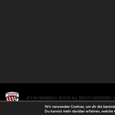
JFV HH MORBACH 2018 © ALL RIGHTS RESERVED. D
|
IMPRESSUM
|
DATENSCHUTZ
|
Wir verwenden Cookies, um dir die bestmög
Du kannst mehr darüber erfahren, welche 