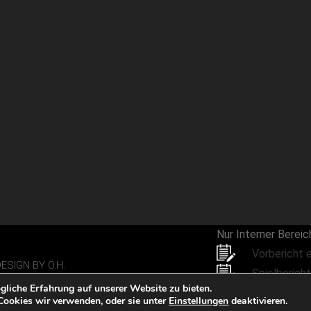
Nur Interner Bereic
Vorbericht 
ESIGN BY O.H.
Spielberich
liche Erfahrung auf unserer Website zu bieten.
Kopf der W
Cookies wir verwenden, oder sie unter
Einstellungen
deaktivieren.