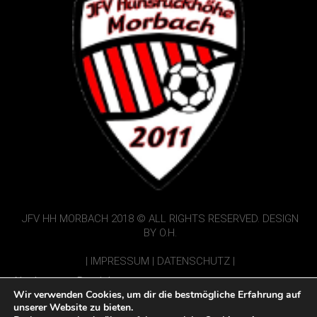
JFV HH MORBACH 2018 © ALL RIGHTS RESERVED. DESIGN
BY O.H.
|
IMPRESSUM
|
DATENSCHUTZ
|
Nur Interner Bereich:
Wir verwenden Cookies, um dir die bestmögliche Erfahrung auf
Vorbericht einsenden
unserer Website zu bieten.