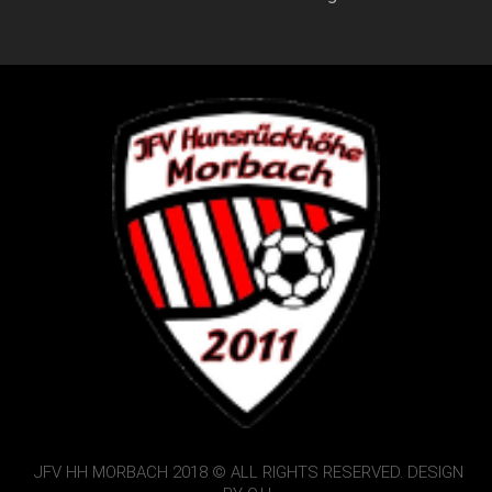
JFV HH MORBACH 2018 © ALL RIGHTS RESERVED. DESIGN