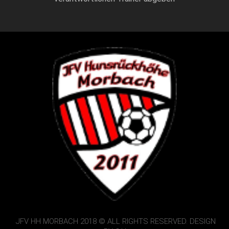
JFV HH MORBACH 2018 © ALL RIGHTS RESERVED. DESIGN