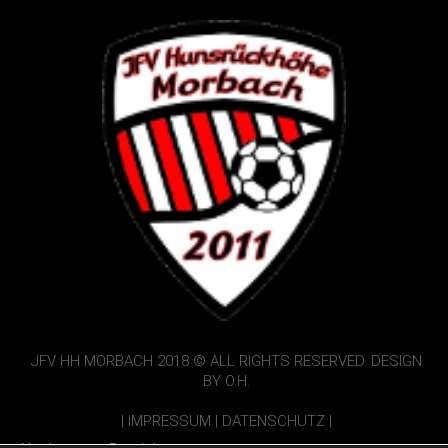
JFV HH MORBACH 2018 © ALL RIGHTS RESERVED. DESIGN
BY O.H.
|
IMPRESSUM
|
DATENSCHUTZ
|