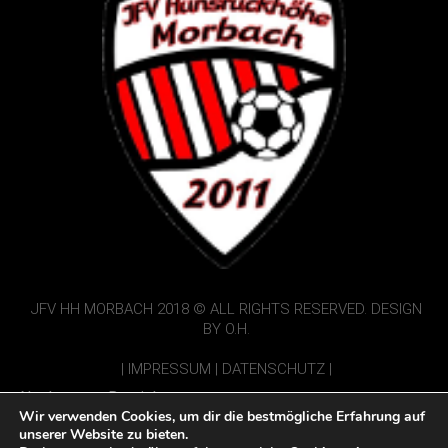
JFV HH MORBACH 2018 © ALL RIGHTS RESERVED. DESIGN
BY O.H.
|
IMPRESSUM
|
DATENSCHUTZ
|
Nur Interner Bereich:
Wir verwenden Cookies, um dir die bestmögliche Erfahrung auf
Vorbericht einsenden
unserer Website zu bieten.