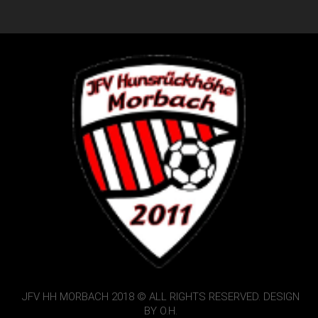
JFV HH MORBACH 2018 © ALL RIGHTS RESERVED. DESIGN
BY O.H.