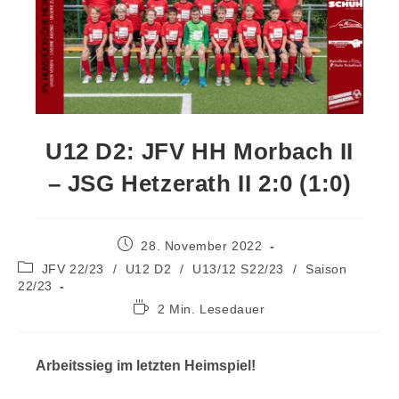
U12 D2: JFV HH Morbach II
– JSG Hetzerath II 2:0 (1:0)
28. November 2022
JFV 22/23
/
U12 D2
/
U13/12 S22/23
/
Saison
22/23
2 Min. Lesedauer
Arbeitssieg im letzten Heimspiel!