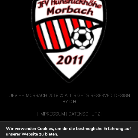
JFV HH MORBACH 2018 © ALL RIGHTS RESERVED. DESIGN
BY O.H.
|
IMPRESSUM
|
DATENSCHUTZ
|
Nur Interner Bereich:
Wir verwenden Cookies, um dir die bestmögliche Erfahrung auf
Vorbericht einsenden
unserer Website zu bieten.