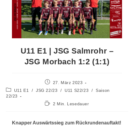
U11 E1 | JSG Salmrohr –
JSG Morbach 1:2 (1:1)
27. März 2023
U11 E1
/
JSG 22/23
/
U11 S22/23
/
Saison
22/23
2 Min. Lesedauer
Knapper Auswärtssieg zum Rückrundenauftakt!