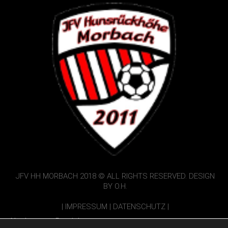
JFV HH MORBACH 2018 © ALL RIGHTS RESERVED. DESIGN
BY O.H.
|
IMPRESSUM
|
DATENSCHUTZ
|
Nur Interner Bereich: