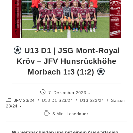
U13 D1 | JSG Mont-Royal
Kröv – JFV Hunsrückhöhe
Morbach 1:3 (1:2)
7. Dezember 2023
JFV 23/24
/
U13 D1 S23/24
/
U13 S23/24
/
Saison
23/24
3 Min. Lesedauer
Wir verabschieden uns mit einem Auswärtssieg