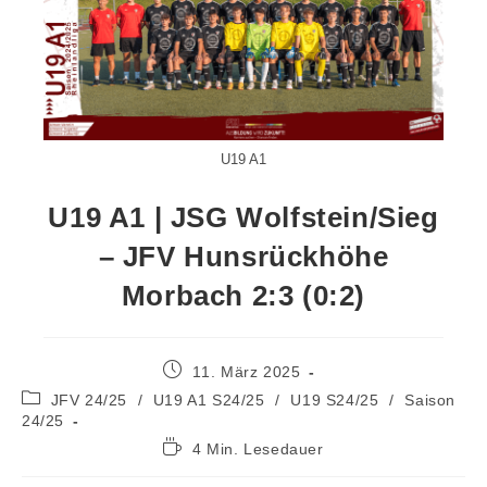
U19 A1
U19 A1 | JSG Wolfstein/Sieg
– JFV Hunsrückhöhe
Morbach 2:3 (0:2)
11. März 2025
JFV 24/25
/
U19 A1 S24/25
/
U19 S24/25
/
Saison
24/25
4 Min. Lesedauer