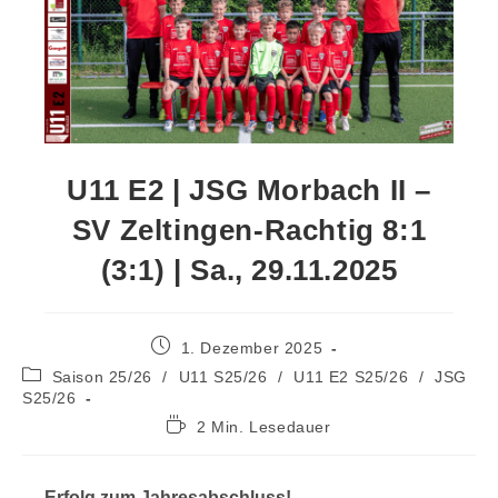
U11 E2 | JSG Morbach II –
SV Zeltingen-Rachtig 8:1
(3:1) | Sa., 29.11.2025
1. Dezember 2025
Saison 25/26
/
U11 S25/26
/
U11 E2 S25/26
/
JSG
S25/26
2 Min. Lesedauer
Erfolg zum Jahresabschluss!