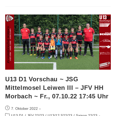
U13 D1 Vorschau ~ JSG
Mittelmosel Leiwen III – JFV HH
Morbach ~ Fr., 07.10.22 17:45 Uhr
7. Oktober 2022
U13 D1
/
JFV 22/23
/
U13/12 S22/23
/
Saison 22/23