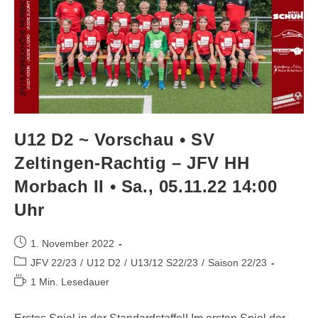
U12 D2 ~ Vorschau • SV
Zeltingen-Rachtig – JFV HH
Morbach II • Sa., 05.11.22 14:00
Uhr
1. November 2022
JFV 22/23
/
U12 D2
/
U13/12 S22/23
/
Saison 22/23
1 Min. Lesedauer