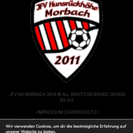
JFV HH MORBACH 2018 © ALL RIGHTS RESERVED. DESIGN
BY O.H.
|
IMPRESSUM
|
DATENSCHUTZ
|
Nur Interner Bereich:
Wir verwenden Cookies, um dir die bestmögliche Erfahrung auf
Vorbericht einsenden
unserer Website zu bieten.