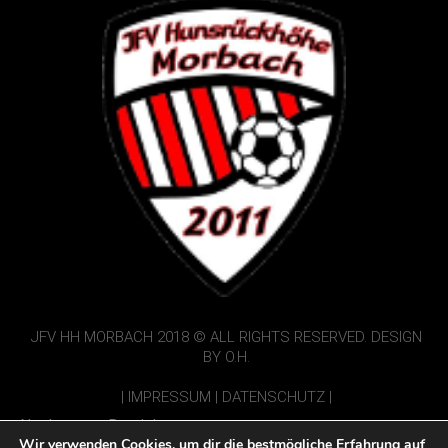
JFV HH MORBACH 2018 © ALL RIGHTS RESERVED. DESIGN
BY O.H.
|
IMPRESSUM
|
DATENSCHUTZ
|
Nur Interner Bereich:
Wir verwenden Cookies, um dir die bestmögliche Erfahrung auf