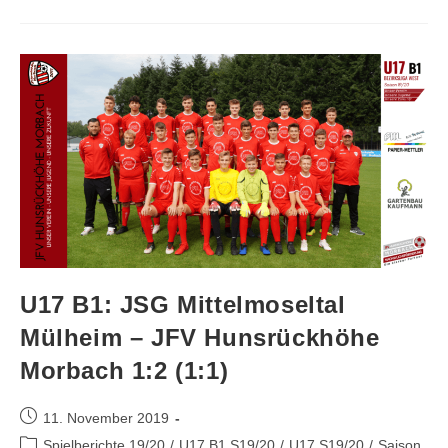
U17 B1: JSG Mittelmoseltal
Mülheim – JFV Hunsrückhöhe
Morbach 1:2 (1:1)
11. November 2019
Spielberichte 19/20
/
U17 B1 S19/20
/
U17 S19/20
/
Saison