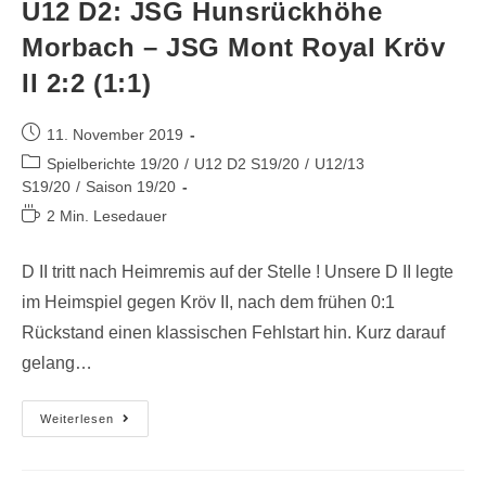
U12 D2: JSG Hunsrückhöhe
Morbach – JSG Mont Royal Kröv
II 2:2 (1:1)
11. November 2019
Spielberichte 19/20
/
U12 D2 S19/20
/
U12/13
S19/20
/
Saison 19/20
2 Min. Lesedauer
D II tritt nach Heimremis auf der Stelle ! Unsere D II legte
im Heimspiel gegen Kröv II, nach dem frühen 0:1
Rückstand einen klassischen Fehlstart hin. Kurz darauf
gelang…
Weiterlesen