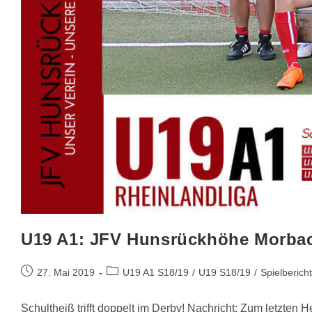
U19 A1: JFV Hunsrückhöhe Morbach
27. Mai 2019
U19 A1 S18/19
/
U19 S18/19
/
Spielberich
Schultheiß trifft doppelt im Derby! Nachricht: Zum letzte